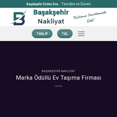
İçeriğe
Tecrübe ve Güven
Başakşehir Evden Eve...
atla
TEKLİF
TEL
BAŞAKŞEHİR NAKLİYAT
Marka Ödüllü Ev Taşıma Firması